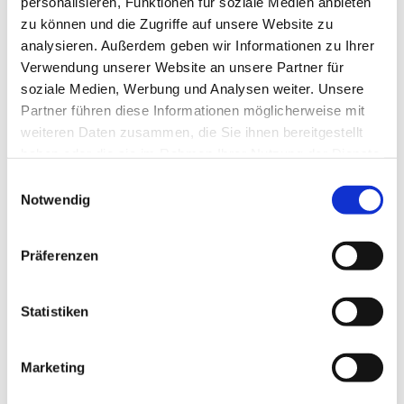
personalisieren, Funktionen für soziale Medien anbieten
Kellner/Kellnerin
zu können und die Zugriffe auf unsere Website zu
Bei Interesse einfach melden unter 0212 / 54 81 21 oder per
analysieren. Außerdem geben wir Informationen zu Ihrer
Verwendung unserer Website an unsere Partner für
E-Mail info@steakhaus-wasserturm.de.
soziale Medien, Werbung und Analysen weiter. Unsere
Partner führen diese Informationen möglicherweise mit
weiteren Daten zusammen, die Sie ihnen bereitgestellt
haben oder die sie im Rahmen Ihrer Nutzung der Dienste
gesammelt haben.
Einwilligungsauswahl
Reservieren
Notwendig
Tischreservierung per
Präferenzen
Reservierungsformular
,
E-Mail oder
telefonisch
.
Kurzfristige Reservierungen
Statistiken
bitte ausschließlich telefonisch aufgeben
unter 0212 – 54 81 21.
Marketing